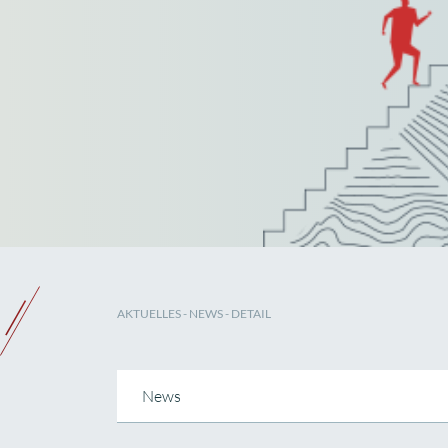
AKTUELLES
-
NEWS
- DETAIL
News