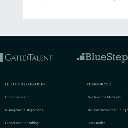
LEISTUNGSSPEKTRUM
RESSOURCEN
Executive Search
Die Orxestra-Methodik
Management Diagnostics
Die Unternehmenskultur ge
Leadership Consulting
Case Studies