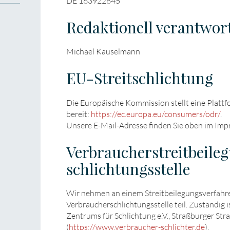
DE 163922845
Redaktionell verantwor
Michael Kauselmann
EU-Streitschlichtung
Die Europäische Kommission stellt eine Plattf
bereit:
https://ec.europa.eu/consumers/odr/
.
Unsere E-Mail-Adresse finden Sie oben im Imp
Verbraucher­streit­beil
schlichtungs­stelle
Wir nehmen an einem Streitbeilegungsverfahre
Verbraucherschlichtungsstelle teil. Zuständig i
Zentrums für Schlichtung e.V., Straßburger St
(
https://www.verbraucher-schlichter.de
).