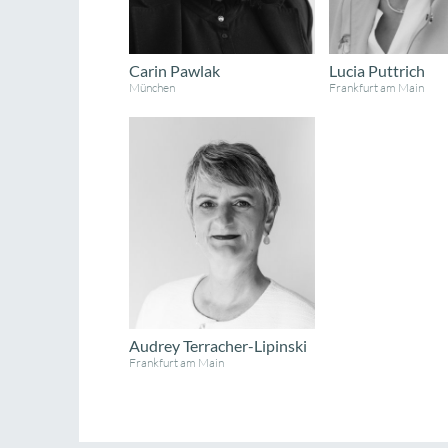
Carin Pawlak
Lucia Puttrich
München
Frankfurt am Main
Audrey Terracher-Lipinski
Frankfurt am Main