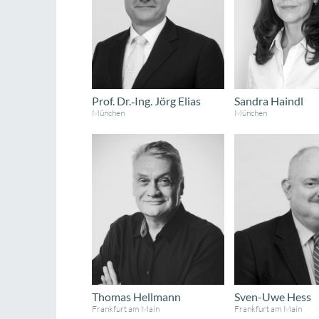
Prof. Dr.‐Ing. Jörg Elias
Sandra Haindl
München
München
Thomas Hellmann
Sven-Uwe Hess
Frankfurt am Main
Frankfurt am Main