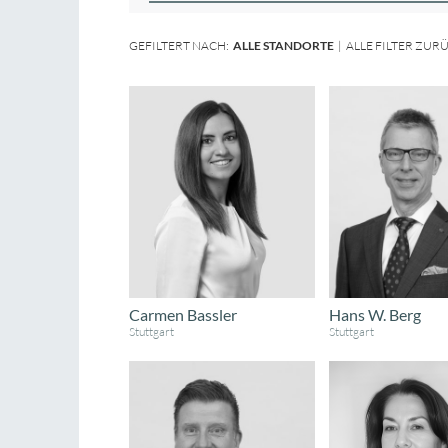
GEFILTERT NACH:
ALLE STANDORTE
|
ALLE FILTER ZUR
Carmen Bassler
Hans W. Berg
Stuttgart
Stuttgart