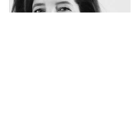
Carin Pawlak
München
E-Mail schreiben
+49 89 2555 296 51
Orxestra®
Die Orxestra®-Methodik ermöglicht einen