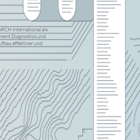
ARCH International als
ement Diagnostics und
ufbau effektiver und