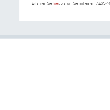
Erfahren Sie
hier
, warum Sie mit einem AESC-M
Standorte
AESC
Mit mehr als 60 Büros in
TRANSEARCH
über 40 Ländern sind wir
International ist Mitglie
optimal aufgestellt, um Sie
der weltweiten Associati