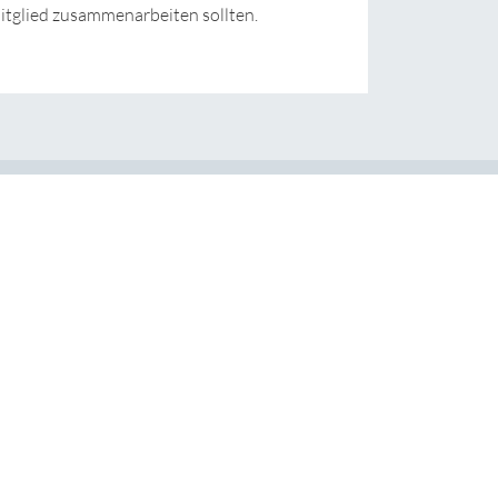
itglied zusammenarbeiten sollten.
Press Releases
Weltweite Neuigkeiten zu
d
unseren Consultants und
on
Standorten.