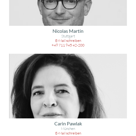
Nicolas Martin
Stuttgart
E-Mail schreiben
+49 711 945 42-200
Carin Pawlak
München
E-Mail schreiben