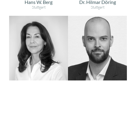
Hans W. Berg
Dr. Hilmar Döring
Stuttgart
Stuttgart
Sandra Haindl
Dennis Hartmann
München
Frankfurt am Main