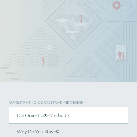
ORXESTRA® - DIE ORXESTRA®-METHODIK
Die Orxestra®-Methodik
Why Do You Stay?©