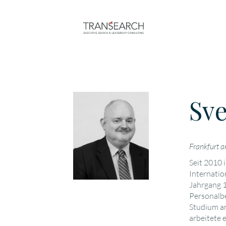
Sv
Frankfurt 
Seit 2010
Internati
Jahrgang 1
Personalbe
Studium a
arbeitete 