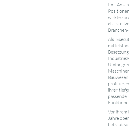
Im Ansch
Positione
wirkte si
als stell
Branchen-P
Als Execu
mittelstä
Besetzu
Industri
Umfangre
Maschine
Bauwesen 
profitier
ihrer tief
passende
Funktionen
Vor ihrem
Jahre oper
betraut so