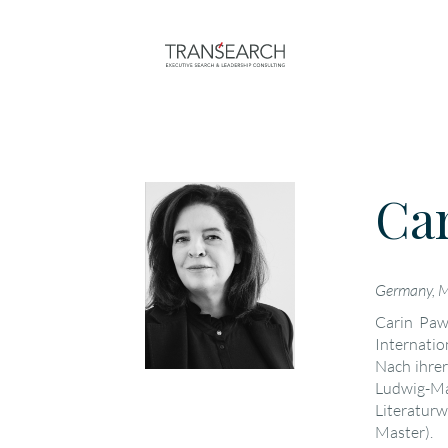
Ca
Germany, 
Carin Paw
Internatio
Nach ihrer
Ludwig-
Literatur
Master).