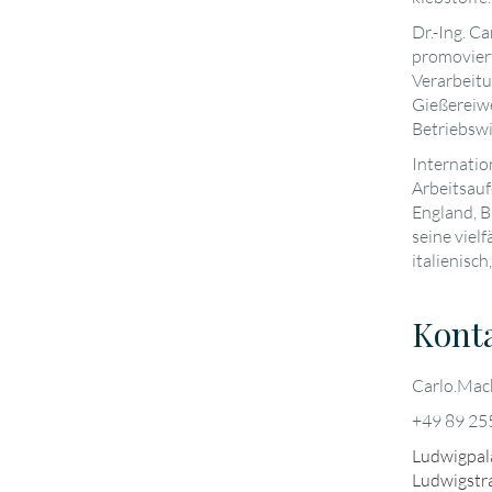
Dr.-Ing. C
promoviert
Verarbeit
Gießereiwe
Betriebswi
Internatio
Arbeitsauf
England, B
seine viel
italienisch
Kont
Carlo.Ma
+49 89 25
Ludwigpala
Ludwigstr