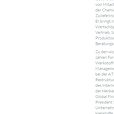
von Mitarb
der Chemi
Zulieferin
Er bringt 
Wertschöp
Vertrieb, 
Produktion
Beratungs-
Zu den wic
zählen For
Werkstoff-
Management
bei der A
Restruktur
des Inter
der Henkel
Global Fin
President
Unternehm
klebstoffe.