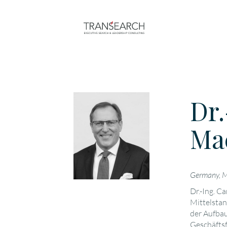
Dr.
Ma
Germany, 
Dr.-Ing. C
Mittelstan
der Aufba
Geschäftsf